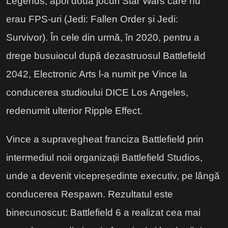
Legends, apoi două jocuri Star Wars care nu
erau FPS-uri (Jedi: Fallen Order și Jedi:
Survivor). În cele din urmă, în 2020, pentru a
drege busuiocul după dezastruosul Battlefield
2042, Electronic Arts l-a numit pe Vince la
conducerea studioului DICE Los Angeles,
redenumit ulterior Ripple Effect.
Vince a supravegheat franciza Battlefield prin
intermediul noii organizații Battlefield Studios,
unde a devenit vicepreședinte executiv, pe lângă
conducerea Respawn. Rezultatul este
binecunoscut: Battlefield 6 a realizat cea mai