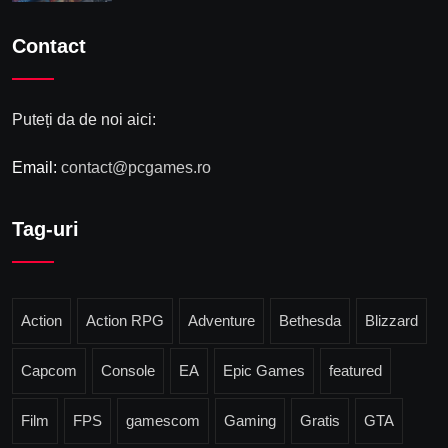
Contact
Puteți da de noi aici:
Email:
contact@pcgames.ro
Tag-uri
Action
Action RPG
Adventure
Bethesda
Blizzard
Capcom
Console
EA
Epic Games
featured
Film
FPS
gamescom
Gaming
Gratis
GTA