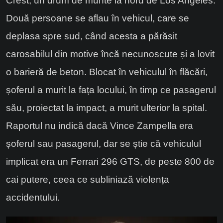
Crest, un drum de munte la nord de Los Angeles.
Două persoane se aflau în vehicul, care se
deplasa spre sud, când acesta a părăsit
carosabilul din motive încă necunoscute și a lovit
o barieră de beton. Blocat în vehiculul în flăcări,
șoferul a murit la fața locului, în timp ce pasagerul
său, proiectat la impact, a murit ulterior la spital.
Raportul nu indică dacă Vince Zampella era
șoferul sau pasagerul, dar se știe că vehiculul
implicat era un Ferrari 296 GTS, de peste 800 de
cai putere, ceea ce subliniază violența
accidentului.