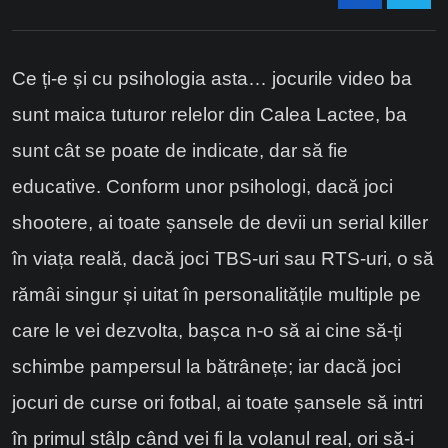
Ce
ți-e și cu psihologia asta… jocurile video ba
sunt maica tuturor relelor
din Calea Lactee
, ba
sunt
cât se poate de
indicate,
dar să fie
educative.
Conform unor psihologi, dacă joci
shootere, ai toate șansele de devii un
serial
killer
în viața reală, dacă joci TBS-uri sau RTS-uri, o să
rămâi singur și uitat în personalitățile multiple pe
care le vei dezvolta,
bașca n-o să ai cine să-ți
schimbe pampersul
la bătrânețe;
iar dacă joci
jocuri de curse
ori
fotbal, ai toate șansele să intri
în primul stâlp când vei fi la volanul real, ori să-i