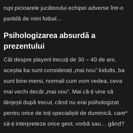
rupi picioarele jucătorului echipei adverse într-o
partidă de mini fotbal…
Psihologizarea absurdă a
prezentului
C
ât despre playerii trecuți de 30 – 40 de ani,
aceștia ba sunt considerați „mai nou” kidul
ts
, ba
sunt
bine-mersi, normali cum vom vedea, ceva
mai vechi decât „mai nou”. Mai că-ți vine să
tânjești după trecut,
când nu erai psihologizat
pentru orice de toți specialiștii de duminică, care*
să-ți interpreteze orice gest, vorbă sau… gând?