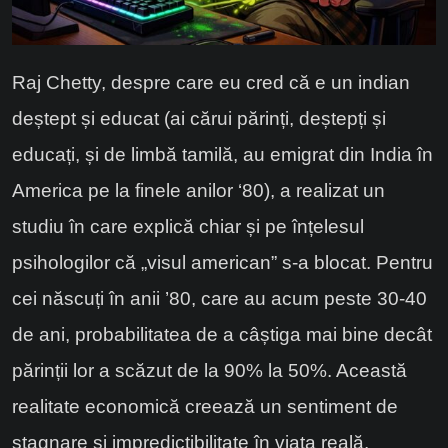
Raj Chetty, despre care eu cred că e un indian
deștept și educat (ai cărui părinți, deștepți și
educați, și de limbă tamilă, au emigrat din India în
America pe la finele anilor ‘80), a realizat un
studiu în care explică chiar și pe înțelesul
psihologilor că „visul american” s-a blocat. Pentru
cei născuți în anii ’80, care au acum peste 30-40
de ani, probabilitatea de a câștiga mai bine decât
părinții lor a scăzut de la 90% la 50%. Această
realitate economică creează un sentiment de
stagnare și impredictibilitate în viața reală.