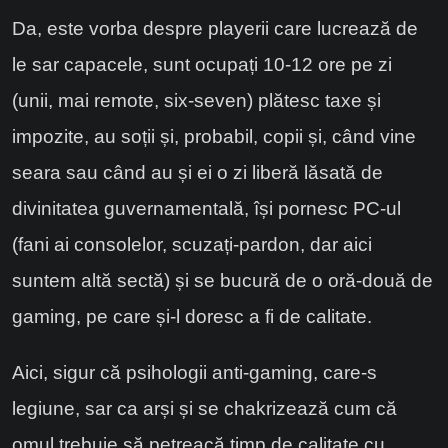
Da, este vorba despre playerii care lucrează de
le sar capacele, sunt ocupați 10-12 ore pe zi
(unii, mai remote, six-seven) plătesc taxe și
impozite, au soții și, probabil, copii și, când vine
seara sau când au și ei o zi liberă lăsată de
divinitatea guvernamentală, își pornesc PC-ul
(fani ai consolelor, scuzați-pardon, dar aici
suntem altă sectă) și se bucură de o oră-două de
gaming, pe care și-l doresc a fi de calitate.
Aici, sigur că psihologii anti-gaming, care-s
legiune, sar ca arși și se chakrizează cum că
omul trebuie să petreacă timp de calitate cu