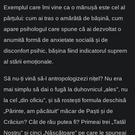
Exemplul care îmi vine ca o mănușă este cel al
pârțului: c
um ai tras o
amărâtă
de bășină
, cum
apare
psihologul
care
spune că ai dezvoltat o
anumită formă de anxietate socială
și de
disconfort psihic, bășina fiind indicatoru
l suprem
al stării emoționale.
Să nu-ți vină să-l antropologizezi nițel?
Nu era
mai simplu
să
dai o fugă la duhovnic
ul „ales”, nu
la cel „din oficiu”
, și
să rostești formula
deschisă
„Părinte, am păcătuit”
măcar de Paști și de
Crăciun?
Cât de rău putea fi? P
rimeai
trei
„
Tatăl
Nostru
”
și cinci
„
Născătoare
”
pe care
le spuneai