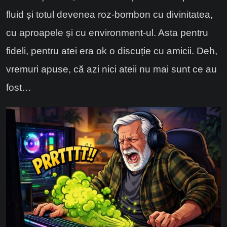
fluid
și totul
devenea
roz-bombon cu
divinitatea
,
cu aproapele și cu environment-ul
. Asta pentru
fideli, pentru atei era ok o discuție cu amicii.
Deh,
vremuri
apuse
, că azi nici ateii nu mai sunt ce au
fost…