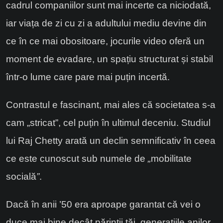
cadrul companiilor sunt mai incerte ca niciodată,
iar viața de zi cu zi a adultului mediu devine din
ce în ce mai obositoare, jocurile video oferă un
moment de evadare, un spațiu structurat și stabil
într-o lume care pare mai puțin incertă.
Contrastul e fascinant, mai ales că societatea s-a
cam „stricat”, cel puțin în ultimul deceniu. Studiul
lui Raj Chetty arată un declin semnificativ în ceea
ce este cunoscut sub numele de
„
mobilitate
socială
”
.
Dacă în anii ’50 era aproape garantat că vei o
duce mai bine decât părinții tăi, generațiile anilor