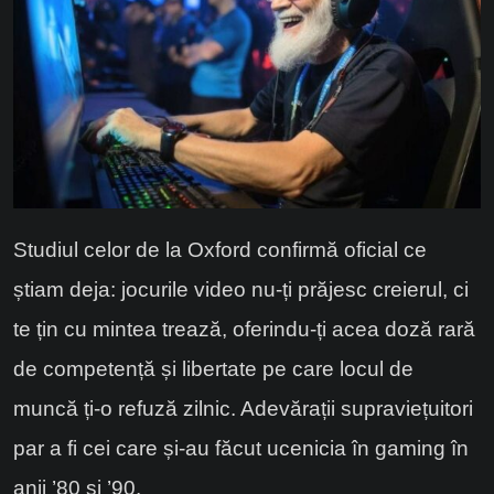
Studiul celor de la Oxford confirmă oficial ce
știam deja: jocurile video nu-ți prăjesc creierul, ci
te țin cu mintea trează, oferindu-ți acea doză rară
de competență și libertate pe care locul de
muncă ți-o refuză zilnic. Adevărații supraviețuitori
par a fi cei care și-au făcut ucenicia în gaming în
anii ’80 și ’90.