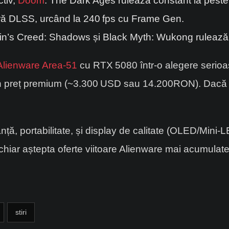
ctiv,
Doom
: The Dark Ages rulează constant la peste
ră DLSS, urcând la 240 fps cu Frame Gen.
sin’s Creed: Shadows și Black Myth: Wukong rulează la
Alienware Area‑51
cu RTX 5080 într-o alegere serioas
un preț premium (~3.300 USD sau 14.200RON). Dacă vr
ță, portabilitate, și display de calitate (OLED/Mini-LE
ar aștepta oferte viitoare Alienware mai acumulate
stiri