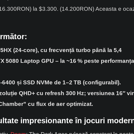
(16.300RON) la $3.300. (14.200RON) Aceasta e ocazi
următor:
75HX (24‑core), cu frecvență turbo până la 5,4
TX
5080 Laptop GPU
–
la ~16
% peste performan
ț
‑6400
ș
i SSD NVMe de 1
–
2
TB (configurabil).
ezoluție QHD+ cu refresh 300
Hz; versiunea 16
″
vi
hamber” cu flux de aer optimizat.
ultate impresionante în jocuri moder