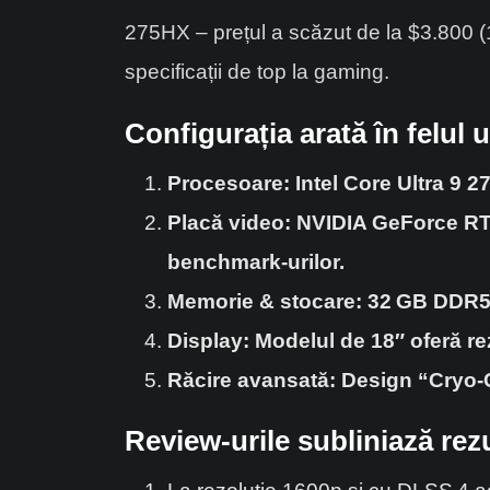
275HX – prețul a scăzut de la $3.800 
specificații de top la gaming.
Configurația arată în felul 
Procesoare: Intel Core Ultra 9 2
Placă video: NVIDIA GeForce R
benchmark‑urilor.
Memorie & stocare: 32
GB DDR5
Display: Modelul de 18″ oferă r
Răcire avansată: Design “Cryo‑C
Review‑urile subliniază rez