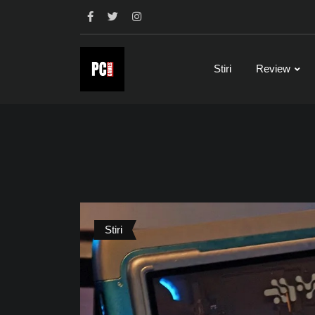
Skip
to
content
Stiri
Review
Stiri