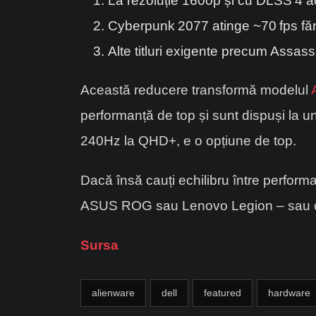
La rezoluție 1600p și cu DLSS 4 a
Cyberpunk 2077 atinge ~70 fps fă
Alte titluri exigente precum Assas
Această reducere transformă modelul
performanță de top și sunt dispuși la 
240Hz la QHD+, e o opțiune de top.
Dacă însă cauți echilibru între performan
ASUS ROG sau Lenovo Legion – sau chi
Sursa
alienware
dell
featured
hardware