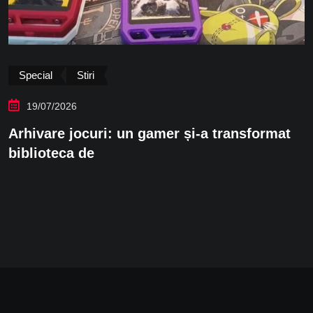
Special
17/07/2026
Amintiri din viitor: Kazeta vrea să readucă
jocurile