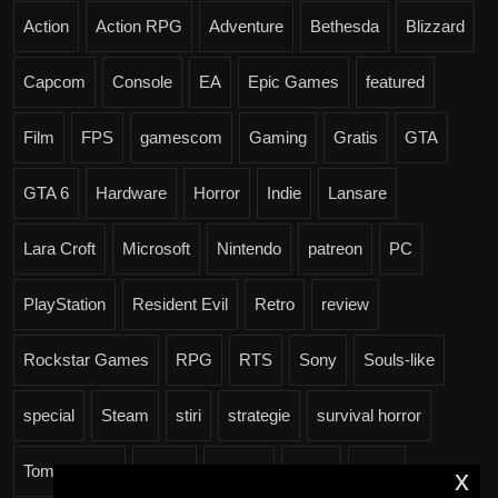
Action
Action RPG
Adventure
Bethesda
Blizzard
Capcom
Console
EA
Epic Games
featured
Film
FPS
gamescom
Gaming
Gratis
GTA
GTA 6
Hardware
Horror
Indie
Lansare
Lara Croft
Microsoft
Nintendo
patreon
PC
PlayStation
Resident Evil
Retro
review
Rockstar Games
RPG
RTS
Sony
Souls-like
special
Steam
stiri
strategie
survival horror
Tomb Raider
Trailer
Ubisoft
Valve
Xbox
x