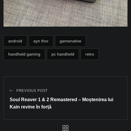
android
ayn thor
gamenative
handheld gaming
pc handheld
retro
PREVIOUS POST
Soul Reaver 1 & 2 Remastered – Moștenirea lui
Kain revine în forță