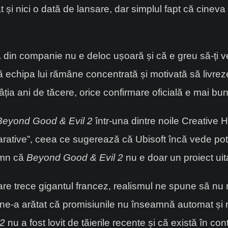
și nici o dată de lansare, dar simplul fapt că cineva
 din companie nu e deloc ușoară și că e greu să-ți v
că echipa lui rămâne concentrată și motivată să livrez
âția ani de tăcere, orice confirmare oficială e mai bu
Beyond Good & Evil 2
într-una dintre noile Creative
arative”, ceea ce sugerează că Ubisoft încă vede pote
emn că
Beyond Good & Evil 2
nu e doar un proiect uitat
are trece gigantul francez, realismul ne spune să nu
ia ne-a arătat că promisiunile nu înseamnă automat și
 2
nu a fost lovit de tăierile recente și că există în co