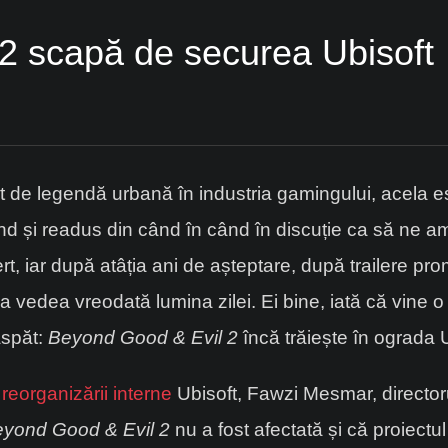
2 scapă de securea Ubisoft
t de legendă urbană în industria gamingului, acela e
ând și readus din când în când în discuție ca să ne am
ert, iar după atâția ani de așteptare, după trailere p
a vedea vreodată lumina zilei. Ei bine, iată că vine 
aspăt:
Beyond Good & Evil 2
încă trăiește în ograda U
i
reorganizării interne
Ubisoft, Fawzi Mesmar, directorul 
yond Good & Evil 2
nu a fost afectată și că proiect