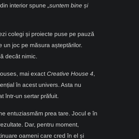
 din interior spune
„suntem bine și
ezi colegi și proiecte puse pe pauză
e un joc pe măsura așteptărilor.
nă decât nimic.
 Houses, mai exact
Creative House 4
,
nțial în acest univers. Asta nu
 într-un sertar prăfuit.
 ne entuziasmăm prea tare. Jocul e în
 rezultate. Dar, pentru moment,
ntinuare oameni care cred în el și