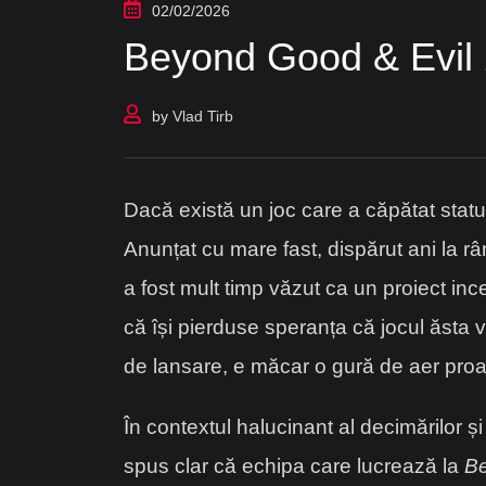
02/02/2026
Beyond Good & Evil 
by
Vlad Tirb
Dacă există un joc care a căpătat statu
Anunțat cu mare fast, dispărut ani la r
a fost mult timp văzut ca un proiect inc
că își pierduse speranța că jocul ăsta v
de lansare, e măcar o gură de aer pro
În contextul halucinant al decimărilor ș
spus clar că echipa care lucrează la
Be