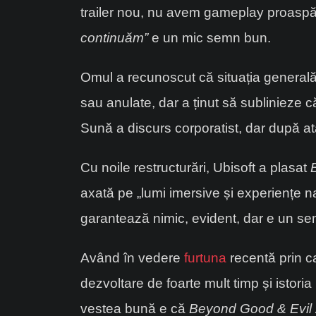
trailer nou, nu avem gameplay proaspăt 
continuăm”
e un mic semn bun.
Omul a recunoscut că situația generală
sau anulate, dar a ținut să sublinieze 
Sună a discurs corporatist, dar după at
Cu noile restructurări, Ubisoft a plasat
axată pe „lumi imersive și experiențe n
garantează nimic, evident, dar e un s
Având în vedere
furtuna
recentă prin c
dezvoltare de foarte mult timp și istor
vestea bună e că
Beyond Good & Evil