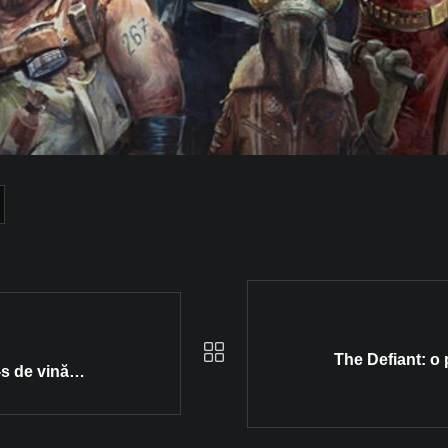
The Defiant: o
i-s de vină…