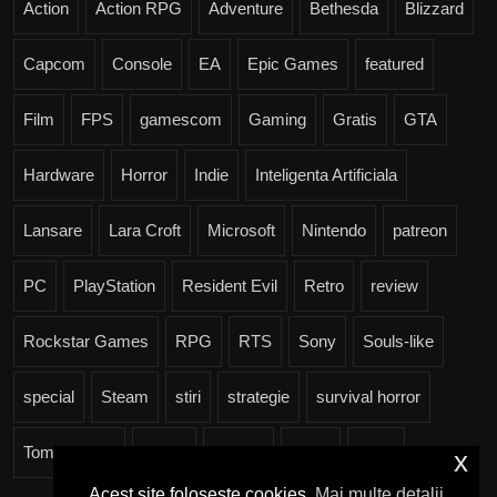
Action
Action RPG
Adventure
Bethesda
Blizzard
Capcom
Console
EA
Epic Games
featured
Film
FPS
gamescom
Gaming
Gratis
GTA
Hardware
Horror
Indie
Inteligenta Artificiala
Lansare
Lara Croft
Microsoft
Nintendo
patreon
PC
PlayStation
Resident Evil
Retro
review
Rockstar Games
RPG
RTS
Sony
Souls-like
special
Steam
stiri
strategie
survival horror
Tomb Raider
Trailer
Ubisoft
Valve
Xbox
x
Acest site folosește cookies.
Mai multe detalii