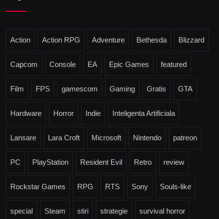
Action
Action RPG
Adventure
Bethesda
Blizzard
Capcom
Console
EA
Epic Games
featured
Film
FPS
gamescom
Gaming
Gratis
GTA
Hardware
Horror
Indie
Inteligenta Artificiala
Lansare
Lara Croft
Microsoft
Nintendo
patreon
PC
PlayStation
Resident Evil
Retro
review
Rockstar Games
RPG
RTS
Sony
Souls-like
special
Steam
stiri
strategie
survival horror