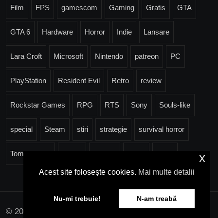
Film
FPS
gamescom
Gaming
Gratis
GTA
GTA 6
Hardware
Horror
Indie
Lansare
Lara Croft
Microsoft
Nintendo
patreon
PC
PlayStation
Resident Evil
Retro
review
Rockstar Games
RPG
RTS
Sony
Souls-like
special
Steam
stiri
strategie
survival horror
Tomb Raider
Trailer
Ubisoft
Valve
Xbox
x
Acest site folosește cookies.
Mai multe detalii
Nu-mi trebuie!
N-am treabă
© 2026 pcgames.ro