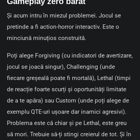
Gameplay zero barat
Și acum intru în miezul problemei. Jocul se
pretinde a fi action-horror interactiv. Este o
minciună minuțios construită.
Poți alege Forgiving (cu indicatori de avertizare,
jocul se joacă singur), Challenging (unde
fiecare greșeală poate fi mortală), Lethal (timpi
de reacție foarte scurți și oportunități limitate
de a te apăra) sau Custom (unde poți alege de
exemplu QTE-uri ușoare dar inamici agresivi).
Problema este că chiar și pe Lethal, este greu
să mori. Trebuie să-ți stingi creierul de tot. Și în