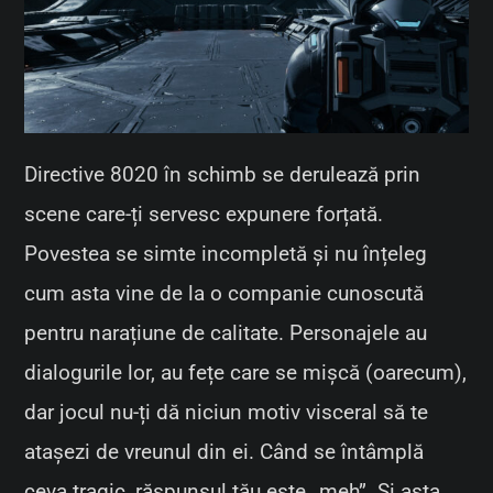
Directive 8020 în schimb se derulează prin
scene care-ți servesc expunere forțată.
Povestea se simte incompletă și nu înțeleg
cum asta vine de la o companie cunoscută
pentru narațiune de calitate. Personajele au
dialogurile lor, au fețe care se mișcă (oarecum),
dar jocul nu-ți dă niciun motiv visceral să te
atașezi de vreunul din ei. Când se întâmplă
ceva tragic, răspunsul tău este „meh”. Și asta