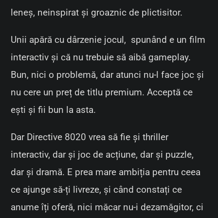
leneș, neinspirat și groaznic de plictisitor.
Unii apără cu dârzenie jocul, spunând e un film
interactiv și că nu trebuie să aibă gameplay.
Bun, nici o problemă, dar atunci nu-l face joc și
nu cere un preț de titlu premium. Acceptă ce
ești și fii bun la asta.
Dar Directive 8020 vrea să fie și thriller
interactiv, dar și joc de acțiune, dar și puzzle,
dar și dramă. E prea mare ambiția pentru ceea
ce ajunge să-ți livreze, și când constați ce
anume îți oferă, nici măcar nu-i dezamăgitor, ci