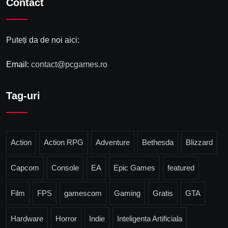
Contact
Puteți da de noi aici:
Email:
contact@pcgames.ro
Tag-uri
Action
Action RPG
Adventure
Bethesda
Blizzard
Capcom
Console
EA
Epic Games
featured
Film
FPS
gamescom
Gaming
Gratis
GTA
Hardware
Horror
Indie
Inteligenta Artificiala