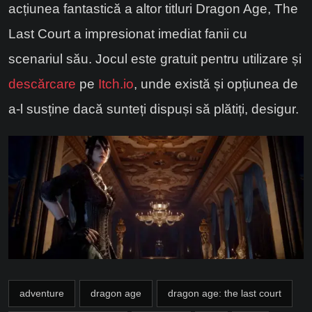
acțiunea fantastică a altor titluri Dragon Age, The
Last Court a impresionat imediat fanii cu
scenariul său. Jocul este gratuit pentru utilizare și
descărcare
pe
Itch.io
, unde există și opțiunea de
a-l susține dacă sunteți dispuși să plătiți, desigur.
adventure
dragon age
dragon age: the last court