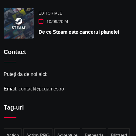
EDITORIALE
10/09/2024
De ce Steam este cancerul planetei
Contact
Puteți da de noi aici:
Email:
contact@pcgames.ro
Tag-uri
Action
Action RPG
Adventure
Bethesda
Blizzard