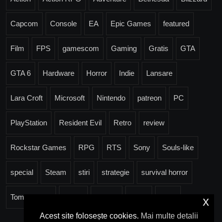
Capcom
Console
EA
Epic Games
featured
Film
FPS
gamescom
Gaming
Gratis
GTA
GTA 6
Hardware
Horror
Indie
Lansare
Lara Croft
Microsoft
Nintendo
patreon
PC
PlayStation
Resident Evil
Retro
review
Rockstar Games
RPG
RTS
Sony
Souls-like
special
Steam
stiri
strategie
survival horror
Tomb Raider
Trailer
Ubisoft
Valve
Xbox
x
Acest site folosește cookies.
Mai multe detalii