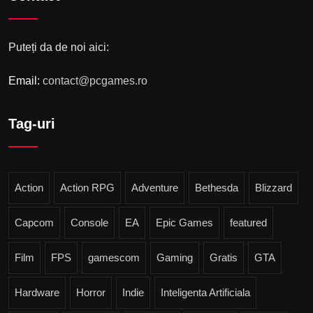
Puteți da de noi aici:
Email:
contact@pcgames.ro
Tag-uri
Action
Action RPG
Adventure
Bethesda
Blizzard
Capcom
Console
EA
Epic Games
featured
Film
FPS
gamescom
Gaming
Gratis
GTA
Hardware
Horror
Indie
Inteligenta Artificiala