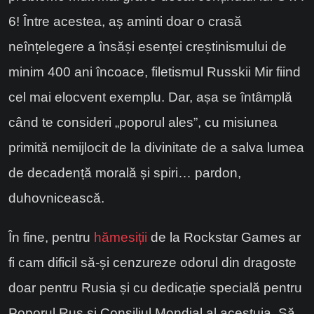
6! Între acestea, aș aminti doar o crasă
neînțelegere a însăși esenței creștinismului de
minim 400 ani încoace, filetismul Russkii Mir fiind
cel mai elocvent exemplu. Dar, așa se întâmplă
când te consideri „poporul ales”, cu misiunea
primită nemijlocit de la divinitate de a salva lumea
de decadență morală și spiri… pardon,
duhovnicească.
În fine, pentru
hămesiții
de la Rockstar Games ar
fi cam dificil să-și cenzureze odorul din dragoste
doar pentru Rusia și cu dedicație specială pentru
Poporul Rus și Consiliul Mondial al acestuia. Să