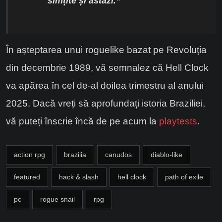
simțite și
astăzi.”
În așteptarea unui roguelike bazat pe Revoluția
din decembrie 1989, vă semnalez că Hell Clock
va apărea în cel de-al doilea trimestru al anului
2025. Dacă vreți să aprofundați istoria Braziliei,
vă puteți înscrie încă de pe acum la
playtests
.
action rpg
brazilia
canudos
diablo-like
featured
hack & slash
hell clock
path of exile
pc
rogue snail
rpg