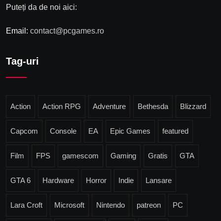
Puteți da de noi aici:
Email:
contact@pcgames.ro
Tag-uri
Action
Action RPG
Adventure
Bethesda
Blizzard
Capcom
Console
EA
Epic Games
featured
Film
FPS
gamescom
Gaming
Gratis
GTA
GTA 6
Hardware
Horror
Indie
Lansare
Lara Croft
Microsoft
Nintendo
patreon
PC