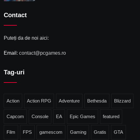
Contact
Puteți da de noi aici:
Email:
contact@pcgames.ro
Tag-uri
Action
Action RPG
Adventure
Bethesda
Blizzard
Capcom
Console
EA
Epic Games
featured
Film
FPS
gamescom
Gaming
Gratis
GTA