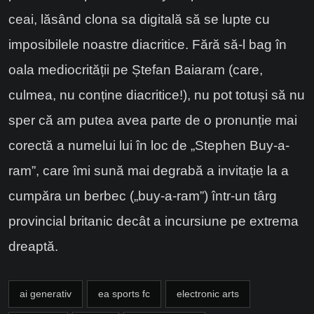
ceai, lăsând clona sa digitală să se lupte cu
imposibilele noastre diacritice. Fără să-l bag în
oala mediocrității pe Ștefan Baiaram (care,
culmea, nu conține diacritice!), nu pot totuși să nu
sper că am putea avea parte de o pronunție mai
corectă a numelui lui în loc de „Stephen Buy-a-
ram”, care îmi sună mai degrabă a invitație la a
cumpăra un berbec („buy-a-ram”) într-un târg
provincial britanic decât a incursiune pe extrema
dreaptă.
ai generativ
ea sports fc
electronic arts