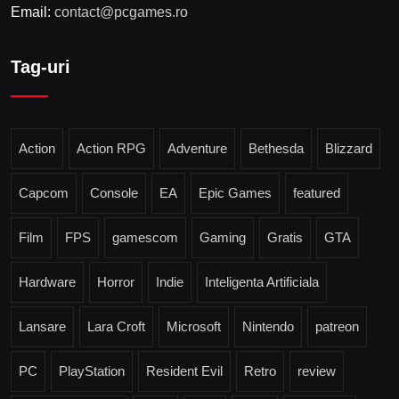
Email:
contact@pcgames.ro
Tag-uri
Action
Action RPG
Adventure
Bethesda
Blizzard
Capcom
Console
EA
Epic Games
featured
Film
FPS
gamescom
Gaming
Gratis
GTA
Hardware
Horror
Indie
Inteligenta Artificiala
Lansare
Lara Croft
Microsoft
Nintendo
patreon
PC
PlayStation
Resident Evil
Retro
review