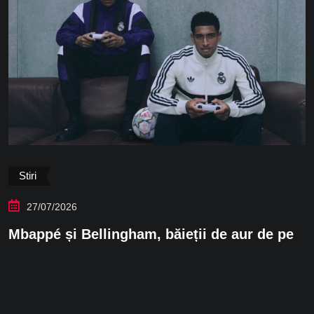
Stiri
27/07/2026
bappé și Bellingham, băieții de aur de pe
S
o