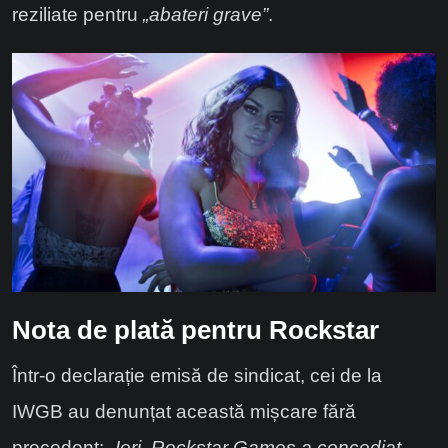
reziliate pentru
„abateri grave”
.
Nota de plată pentru Rockstar
Într-o declarație emisă de sindicat, cei de la
IWGB au denunțat această mișcare fără
precedent:
„Ieri, Rockstar Games a concediat