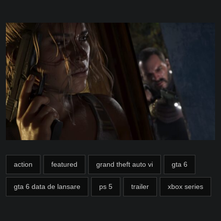
action
featured
grand theft auto vi
gta 6
gta 6 data de lansare
ps 5
trailer
xbox series