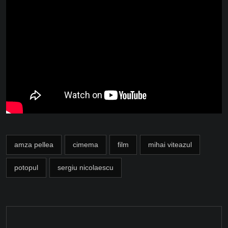
amza pellea
cimema
film
mihai viteazul
potopul
sergiu nicolaescu