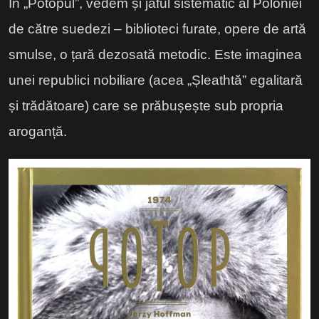
În „Potopul”, vedem și jaful sistematic al Poloniei
de către suedezi – biblioteci furate, opere de artă
smulse, o țară dezosată metodic. Este imaginea
unei republici nobiliare (acea „Șleathtă” egalitară
și trădătoare) care se prăbușește sub propria
aroganță.