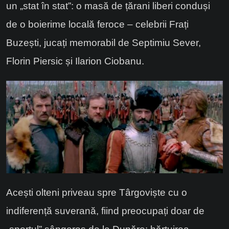
un „stat în stat”: o masă de țărani liberi conduși
de o boierime locală feroce – celebrii Frați
Buzești, jucați memorabil de Septimiu Sever,
Florin Piersic și Ilarion Ciobanu.
Acești olteni priveau spre Târgoviște cu o
indiferență suverană, fiind preocupați doar de