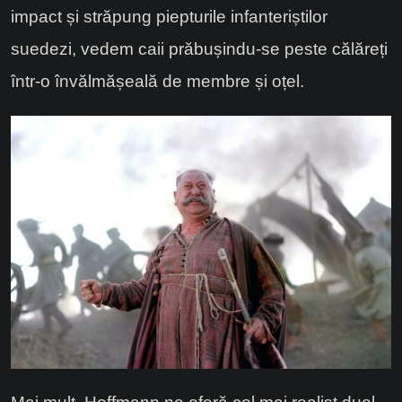
impact și străpung piepturile infanteriștilor
suedezi, vedem caii prăbușindu-se peste călăreți
într-o învălmășeală de membre și oțel.