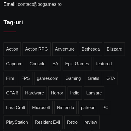
Email:
contact@pcgames.ro
Tag-uri
Action
Action RPG
Adventure
Bethesda
Blizzard
Capcom
Console
EA
Epic Games
featured
Film
FPS
gamescom
Gaming
Gratis
GTA
GTA 6
Hardware
Horror
Indie
Lansare
Lara Croft
Microsoft
Nintendo
patreon
PC
PlayStation
Resident Evil
Retro
review