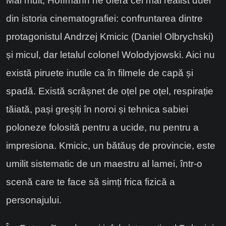
Mai mult, Hoffmann ne oferă cel mai realist duel
din istoria cinematografiei: confruntarea dintre
protagonistul Andrzej Kmicic (Daniel Olbrychski)
și micul, dar letalul colonel Wolodyjowski. Aici nu
există piruete inutile ca în filmele de capă și
spadă. Există scrâșnet de oțel pe oțel, respirație
tăiată, pași greșiți în noroi și tehnica sabiei
poloneze folosită pentru a ucide, nu pentru a
impresiona. Kmicic, un bătăuș de provincie, este
umilit sistematic de un maestru al lamei, într-o
scenă care te face să simți frica fizică a
personajului.