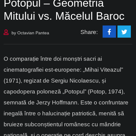
Potopul – Geometria
Mitului vs. Măcelul Baroc
Share:
by
Octavian Pantea
O comparație între doi monștri sacri ai
cinematografiei est-europene: „Mihai Viteazul”
(1971), regizat de Sergiu Nicolaescu, și
capodopera poloneză „Potopul” (Potop, 1974),
semnată de Jerzy Hoffmann. Este o confruntare
inegală între o halucinație patriotică, menită să
bruieze subconștientul românesc cu mândrie
națională, și o operație pe cord deschis asupra