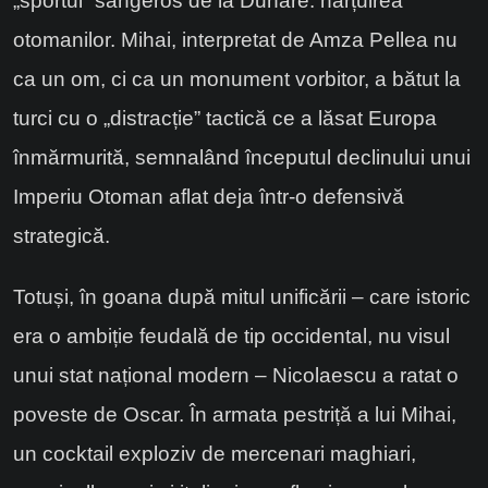
„sportul” sângeros de la Dunăre: hărțuirea
otomanilor. Mihai, interpretat de Amza Pellea nu
ca un om, ci ca un monument vorbitor, a bătut la
turci cu o „distracție” tactică ce a lăsat Europa
înmărmurită, semnalând începutul declinului unui
Imperiu Otoman aflat deja într-o defensivă
strategică.
Totuși, în goana după mitul unificării – care istoric
era o ambiție feudală de tip occidental, nu visul
unui stat național modern – Nicolaescu a ratat o
poveste de Oscar. În armata pestriță a lui Mihai,
un cocktail exploziv de mercenari maghiari,