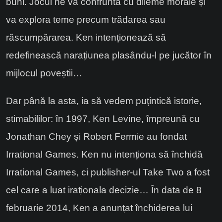
buni. Jocul ne va confrunta cu dileme morale și
va explora teme precum trădarea sau
răscumpărarea. Ken intenționează să
redefinească narațiunea plasându-l pe jucător în
mijlocul poveștii…
Dar până la asta, ia să vedem puțintică istorie,
stimabililor: în 1997, Ken Levine, împreună cu
Jonathan Chey și Robert Fermie au fondat
Irrational Games. Ken nu intenționa să închidă
Irrational Games, ci publisher-ul Take Two a fost
cel care a luat iraționala decizie… În data de 8
februarie 2014, Ken a anunțat închiderea lui