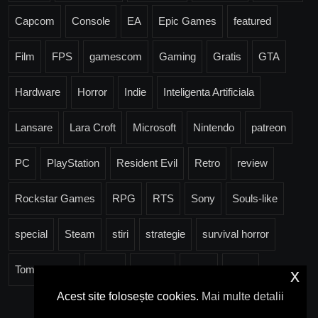
Capcom
Console
EA
Epic Games
featured
Film
FPS
gamescom
Gaming
Gratis
GTA
Hardware
Horror
Indie
Inteligenta Artificiala
Lansare
Lara Croft
Microsoft
Nintendo
patreon
PC
PlayStation
Resident Evil
Retro
review
Rockstar Games
RPG
RTS
Sony
Souls-like
special
Steam
stiri
strategie
survival horror
Tomb Raider
Trailer
Ubisoft
Valve
Xbox
x
Acest site folosește cookies.
Mai multe detalii