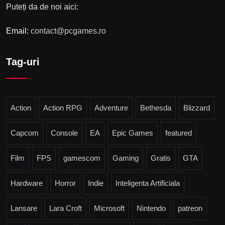
Puteți da de noi aici:
Email:
contact@pcgames.ro
Tag-uri
Action
Action RPG
Adventure
Bethesda
Blizzard
Capcom
Console
EA
Epic Games
featured
Film
FPS
gamescom
Gaming
Gratis
GTA
Hardware
Horror
Indie
Inteligenta Artificiala
Lansare
Lara Croft
Microsoft
Nintendo
patreon