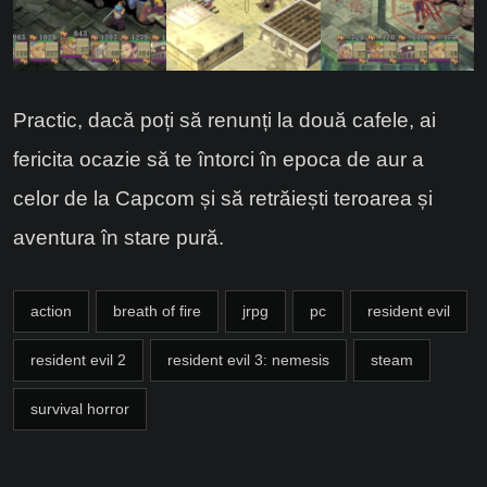
Practic, dacă poți să renunți la două cafele, ai
fericita ocazie să te întorci în epoca de aur a
celor de la Capcom și să retrăiești teroarea și
aventura în stare pură.
action
breath of fire
jrpg
pc
resident evil
resident evil 2
resident evil 3: nemesis
steam
survival horror