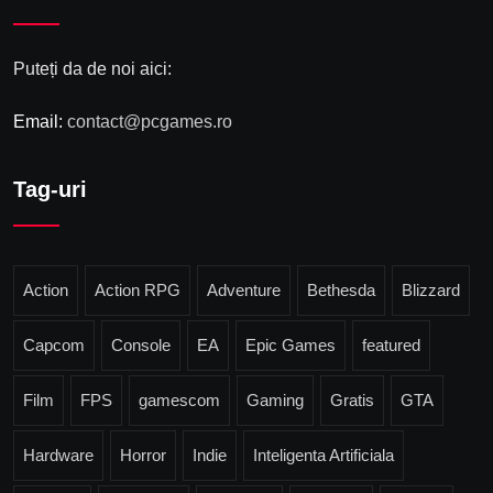
Puteți da de noi aici:
Email:
contact@pcgames.ro
Tag-uri
Action
Action RPG
Adventure
Bethesda
Blizzard
Capcom
Console
EA
Epic Games
featured
Film
FPS
gamescom
Gaming
Gratis
GTA
Hardware
Horror
Indie
Inteligenta Artificiala