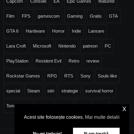
Capcom
Console
EA
Epic Games
featured
Film
FPS
gamescom
Gaming
Gratis
GTA
GTA 6
Hardware
Horror
Indie
Lansare
Lara Croft
Microsoft
Nintendo
patreon
PC
PlayStation
Resident Evil
Retro
review
Rockstar Games
RPG
RTS
Sony
Souls-like
special
Steam
stiri
strategie
survival horror
Tomb Raider
Trailer
Ubisoft
Valve
Xbox
x
Acest site folosește cookies.
Mai multe detalii
Nu-mi trebuie!
N-am treabă