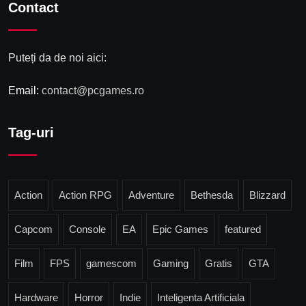
Contact
Puteți da de noi aici:
Email:
contact@pcgames.ro
Tag-uri
Action
Action RPG
Adventure
Bethesda
Blizzard
Capcom
Console
EA
Epic Games
featured
Film
FPS
gamescom
Gaming
Gratis
GTA
Hardware
Horror
Indie
Inteligenta Artificiala