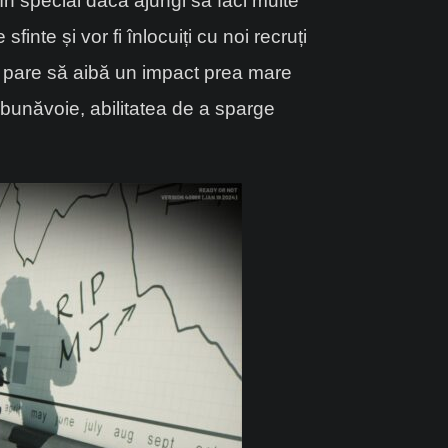
în special dacă ajungi să faci multe
finte și vor fi înlocuiți cu noi recruți
 nu pare să aibă un impact prea mare
 bunăvoie, abilitatea de a sparge