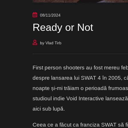
08/11/2024
Ready or Not
by
Vlad Tirb
First person shooters au fost mereu febl
despre lansarea lui SWAT 4 în 2005, cân
noapte și-mi trăiam o perioadă frumoas
studioul indie Void Interactive lanseaz
aici sub lupă.
Ceea ce a făcut ca franciza SWAT să fie 