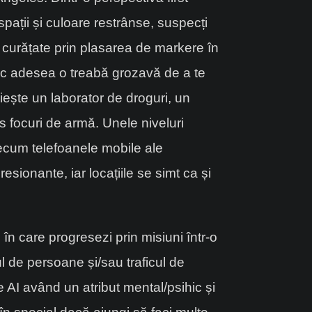
pații și culoare restrânse, suspecți
or curățate prin plasarea de markere în
 fac adesea o treabă grozavă de a te
iește un laborator de droguri, un
s focuri de armă. Unele niveluri
precum telefoanele mobile ale
esionante, iar locațiile se simt ca și
în care progresezi prin misiuni într-o
l de persoane și/sau traficul de
 AI având un atribut mental/psihic și