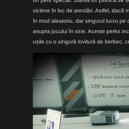
un perk special. Starea lor psihică se 
victime în loc de arestări. Astfel, dacă me
în mod aleatoriu, dar singurul lucru pe 
asupra jocului în sine. Aceste perks in
ușile cu o singură lovitură de berbec, cr