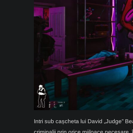
Intri sub cașcheta lui David „Judge” Beaum
criminalii prin orice mijloace necesare, 