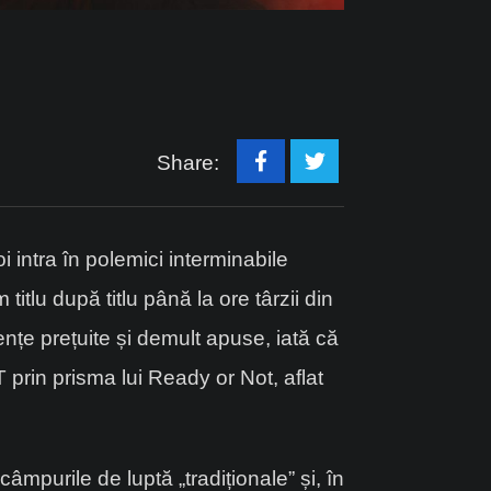
Share:
 intra în polemici interminabile
tlu după titlu până la ore târzii din
țe prețuite și demult apuse, iată că
prin prisma lui Ready or Not, aflat
âmpurile de luptă „tradiționale” și, în