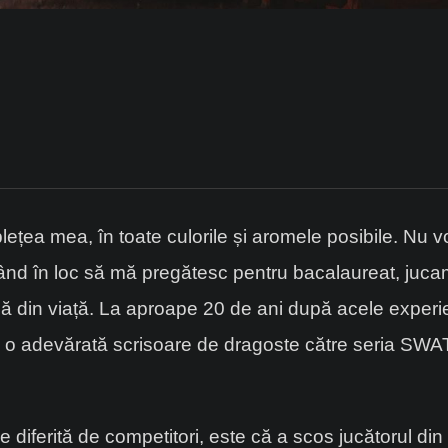
ețea mea, în toate culorile și aromele posibile. Nu voi
d în loc să mă pregătesc pentru bacalaureat, jucam ti
ă din viață. La aproape 20 de ani după acele experien
ă o adevărată scrisoare de dragoste către seria SWAT 
diferită de competitori, este că a scos jucătorul din c