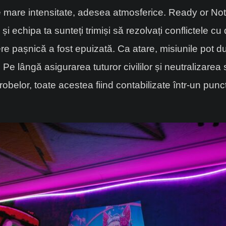
de mare intensitate, adesea atmosferice. Ready or N
și echipa ta sunteți trimiși să rezolvați conflictele cu 
re pașnică a fost epuizată. Ca atare, misiunile pot du
 Pe lângă asigurarea tuturor civililor și neutralizarea
robelor, toate acestea fiind contabilizate într-un punct