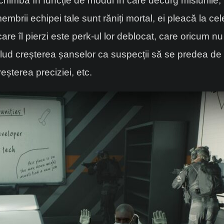
schimbă în funcție de modul în care decurg misiunile, 
mbrii echipei tale sunt răniți mortal, ei pleacă la cele s
care îl pierzi este perk-ul lor deblocat, care oricum
clud creșterea șanselor ca suspecții să se predea de
eșterea preciziei, etc.