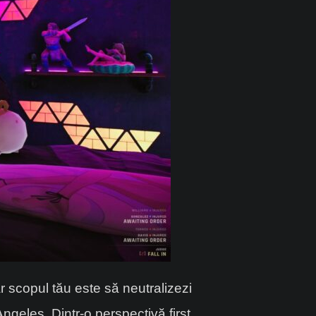
iar scopul tău este să neutralizezi
Angeles. Dintr-o perspectivă first