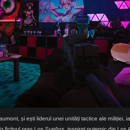
ont, și ești liderul unei unități tactice ale miliției, 
în fictivul oraș Los Sueños, inspirat puternic din Los 