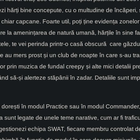
zi hărți bine concepute, cu o multudine de încăperi, s
și chiar capcane. Foarte util, poți ține evidența zonel
rivire la amenințarea de natură umană, hărțile în sine
ltele, te vei perinda printr-o casă obscură care găzdu
le au mers prost și un club de noapte în care s-au tra
or prin muzica de fundal creepy și alte mici detalii 
d să-și alerteze stăpânii în zadar. Detaliile sunt impr
ine dorești în modul Practice sau în modul Commander, 
 sunt legate de unele teme narative, cum ar fi traficu
 gestionezi echipa SWAT, fiecare membru controlat de