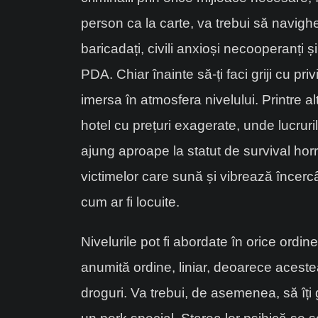
person ca la carte, va trebui să navighe
baricadați, civili anxioși necooperanți 
PDA. Chiar înainte să-ți faci griji cu p
imersa în atmosfera nivelului. Printre a
hotel cu prețuri exagerate, unde lucruri
ajung aproape la statut de survival horr
victimelor care sună și vibrează încercân
cum ar fi locuite.
Nivelurile pot fi abordate în orice ord
anumită ordine, liniar, deoarece acestea
droguri. Va trebui, de asemenea, să îți