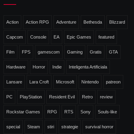
Action
Action RPG
Adventure
Bethesda
Blizzard
Capcom
Console
EA
Epic Games
featured
Film
FPS
gamescom
Gaming
Gratis
GTA
Hardware
Horror
Indie
Inteligenta Artificiala
Lansare
Lara Croft
Microsoft
Nintendo
patreon
PC
PlayStation
Resident Evil
Retro
review
Rockstar Games
RPG
RTS
Sony
Souls-like
special
Steam
stiri
strategie
survival horror