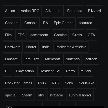
Action
Action RPG
Adventure
Bethesda
Blizzard
Capcom
Console
EA
Epic Games
featured
Film
FPS
gamescom
Gaming
Gratis
GTA
Hardware
Horror
Indie
Inteligenta Artificiala
Lansare
Lara Croft
Microsoft
Nintendo
patreon
PC
PlayStation
Resident Evil
Retro
review
Rockstar Games
RPG
RTS
Sony
Souls-like
special
Steam
stiri
strategie
survival horror
Tomb Raider
Trailer
Ubisoft
Valve
Xbox