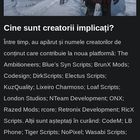
Cine sunt creatorii implicați?
Între timp, au apărut și numele creatorilor de
conținut care contribuie la noua platformă: The
Ambitioneers; Blue’s Syn Scripts; BrunX Mods;
Codesign; DirkScripts; Electus Scripts;
KuzQuality; Lixeiro Charmoso; Loaf Scripts;
London Studios; NTeam Development; ONX;
Razed Mods; rcore; Retronix Development; RicX
Scripts. Alții sunt așteptați în curând: CodeM; LB
Phone; Tiger Scripts; NoPixel; Wasabi Scripts;