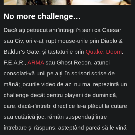
No more challenge…
Dacă ați petrecut ani întregi în serii ca Caesar
sau Civ, ori v-ați rupt mouse-urile prin Diablo &
Baldur’s Gate, și tastaturile prin
Quake, Doom
,
F.E.A.R.,
ARMA
sau Ghost Recon, atunci
consolați-vă unii pe alții în scrisori scrise de
mână; jocurile video de azi nu mai reprezintă un
challenge decât pentru playerii de duminică,
care, dacă-i întrebi direct ce le-a plăcut la cutare
sau cutărică joc, rămân suspendați între
întrebare și răspuns, așteptând parcă să le vină