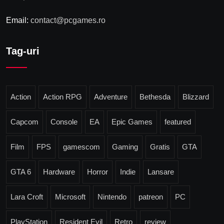
Email:
contact@pcgames.ro
Tag-uri
Action
Action RPG
Adventure
Bethesda
Blizzard
Capcom
Console
EA
Epic Games
featured
Film
FPS
gamescom
Gaming
Gratis
GTA
GTA 6
Hardware
Horror
Indie
Lansare
Lara Croft
Microsoft
Nintendo
patreon
PC
PlayStation
Resident Evil
Retro
review