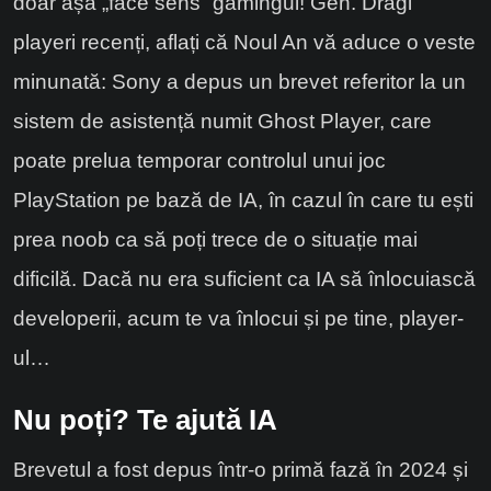
doar așa „face sens” gamingul! Gen. Dragi
playeri recenți, aflați că Noul An vă aduce o veste
minunată: Sony a depus un brevet referitor la un
sistem de asistență numit Ghost Player, care
poate prelua temporar controlul unui joc
PlayStation pe bază de IA, în cazul în care tu ești
prea noob ca să poți trece de o situație mai
dificilă. Dacă nu era suficient ca IA să înlocuiască
developerii, acum te va înlocui și pe tine, player-
ul…
Nu poți? Te ajută IA
Brevetul a fost depus într-o primă fază în 2024 și