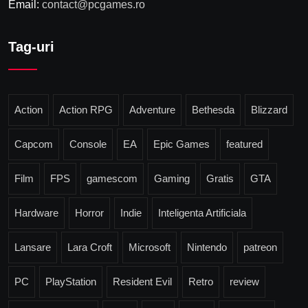
Email:
contact@pcgames.ro
Tag-uri
Action
Action RPG
Adventure
Bethesda
Blizzard
Capcom
Console
EA
Epic Games
featured
Film
FPS
gamescom
Gaming
Gratis
GTA
Hardware
Horror
Indie
Inteligenta Artificiala
Lansare
Lara Croft
Microsoft
Nintendo
patreon
PC
PlayStation
Resident Evil
Retro
review