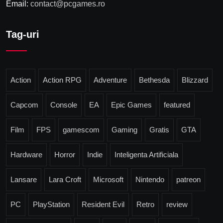
Email:
contact@pcgames.ro
Tag-uri
Action
Action RPG
Adventure
Bethesda
Blizzard
Capcom
Console
EA
Epic Games
featured
Film
FPS
gamescom
Gaming
Gratis
GTA
Hardware
Horror
Indie
Inteligenta Artificiala
Lansare
Lara Croft
Microsoft
Nintendo
patreon
PC
PlayStation
Resident Evil
Retro
review