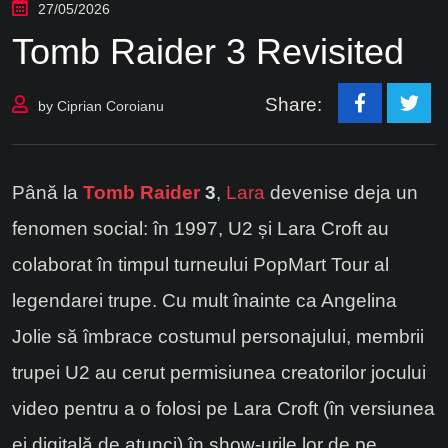
27/05/2026
Tomb Raider 3 Revisited
Share:
by
Ciprian Coroianu
Până la
Tomb Raider
3
,
Lara
devenise deja un
fenomen social: în 1997, U2 și Lara Croft au
colaborat în timpul turneului PopMart Tour al
legendarei trupe. Cu mult înainte ca Angelina
Jolie să îmbrace costumul personajului, membrii
trupei U2 au cerut permisiunea creatorilor jocului
video pentru a o folosi pe Lara Croft (în versiunea
ei digitală de atunci) în show-urile lor de pe