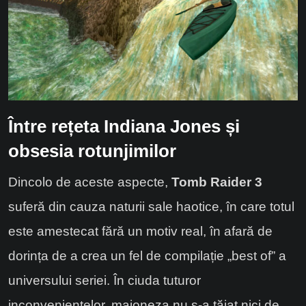
Între rețeta Indiana Jones și
obsesia rotunjimilor
Dincolo de aceste aspecte,
Tomb Raider 3
suferă din cauza naturii sale haotice, în care totul
este amestecat fără un motiv real, în afară de
dorința de a crea un fel de compilație „best of” a
universului seriei. În ciuda tuturor
inconvenientelor, maioneza nu s-a tăiat nici de