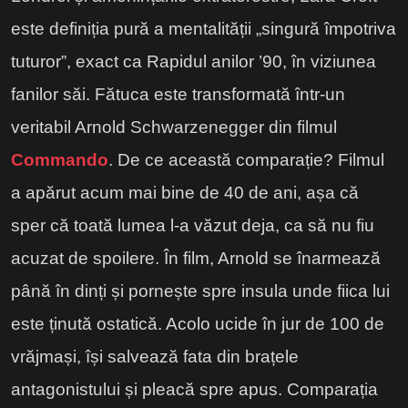
este definiția pură a mentalității „singură împotriva
tuturor”, exact ca Rapidul anilor ’90, în viziunea
fanilor săi. Fătuca este transformată într-un
veritabil Arnold Schwarzenegger din filmul
Commando
. De ce această comparație? Filmul
a apărut acum mai bine de 40 de ani, așa că
sper că toată lumea l-a văzut deja, ca să nu fiu
acuzat de spoilere. În film, Arnold se înarmează
până în dinți și pornește spre insula unde fiica lui
este ținută ostatică. Acolo ucide în jur de 100 de
vrăjmași, își salvează fata din brațele
antagonistului și pleacă spre apus. Comparația