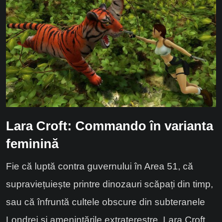
Lara Croft: Commando în varianta
feminină
Fie că luptă contra guvernului în Area 51, că
supraviețuiește printre dinozauri scăpați din timp,
sau că înfruntă cultele obscure din subteranele
Londrei și amenințările extraterestre, Lara Croft