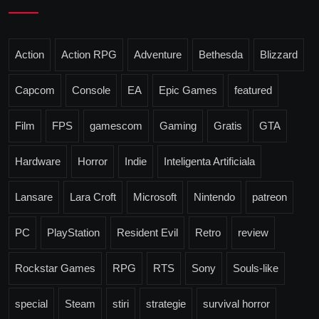
Action
Action RPG
Adventure
Bethesda
Blizzard
Capcom
Console
EA
Epic Games
featured
Film
FPS
gamescom
Gaming
Gratis
GTA
Hardware
Horror
Indie
Inteligenta Artificiala
Lansare
Lara Croft
Microsoft
Nintendo
patreon
PC
PlayStation
Resident Evil
Retro
review
Rockstar Games
RPG
RTS
Sony
Souls-like
special
Steam
stiri
strategie
survival horror