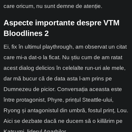
care oricum, nu sunt demne de atenție.
Aspecte importante despre VTM
Bloodlines 2
Ei, fix în ultimul playthrough, am observat un citat
care mi-a dat-o la ficat. Nu știu cum de am ratat
acest dialog delicios în celelalte run-uri ale mele,
dar mă bucur că de data asta l-am prins pe
Dumnezeu de picior. Conversația aceasta este
între protagonist, Phyre, prințul Steattle-ului,
Ryong și antagonistul din umbră, fostul prinț, Lou.
Aici se dezbate dacă ne ducem să o killărim pe
Katsumi, liderul Anarhilor.