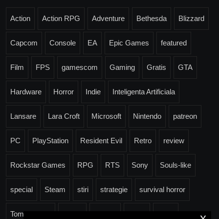
Action
Action RPG
Adventure
Bethesda
Blizzard
Capcom
Console
EA
Epic Games
featured
Film
FPS
gamescom
Gaming
Gratis
GTA
Hardware
Horror
Indie
Inteligenta Artificiala
Lansare
Lara Croft
Microsoft
Nintendo
patreon
PC
PlayStation
Resident Evil
Retro
review
Rockstar Games
RPG
RTS
Sony
Souls-like
special
Steam
stiri
strategie
survival horror
Tomb Raider
Trailer
Ubisoft
Valve
Xbox
x