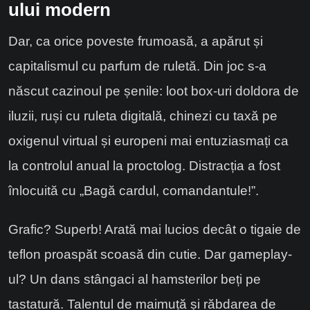
ului modern
Dar, ca orice poveste frumoasă, a apărut și
capitalismul cu parfum de ruletă. Din joc s-a
născut cazinoul pe șenile: loot box-uri doldora de
iluzii, ruși cu ruleta digitală, chinezi cu taxă pe
oxigenul virtual și europeni mai entuziasmați ca
la controlul anual la proctolog. Distracția a fost
înlocuită cu „Bagă cardul, comandantule!”.
Grafic? Superb! Arată mai lucios decât o tigaie de
teflon proaspăt scoasă din cutie. Dar gameplay-
ul? Un dans stângaci al hamsterilor beți pe
tastatură. Talentul de maimuță și răbdarea de