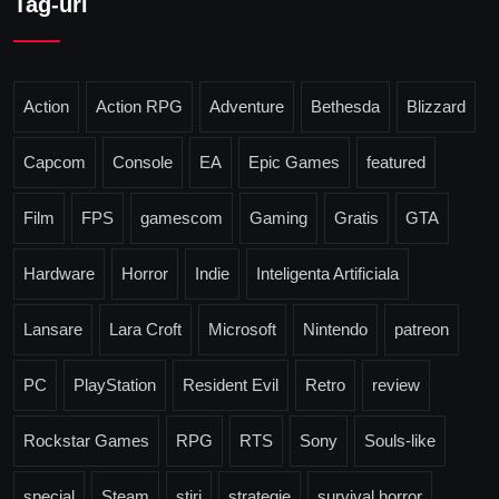
Tag-uri
Action
Action RPG
Adventure
Bethesda
Blizzard
Capcom
Console
EA
Epic Games
featured
Film
FPS
gamescom
Gaming
Gratis
GTA
Hardware
Horror
Indie
Inteligenta Artificiala
Lansare
Lara Croft
Microsoft
Nintendo
patreon
PC
PlayStation
Resident Evil
Retro
review
Rockstar Games
RPG
RTS
Sony
Souls-like
special
Steam
stiri
strategie
survival horror