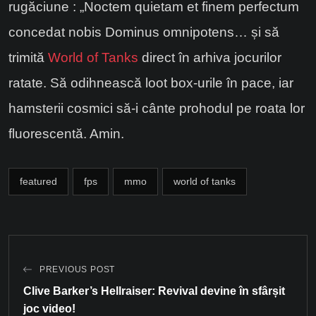
rugăciune : „Noctem quietam et finem perfectum
concedat nobis Dominus omnipotens… și să
trimită
World of Tanks
direct în arhiva jocurilor
ratate. Să odihnească loot box-urile în pace, iar
hamsterii cosmici să-i cânte prohodul pe roata lor
fluorescentă. Amin.
featured
fps
mmo
world of tanks
PREVIOUS POST
Clive Barker’s Hellraiser: Revival devine în sfârșit
joc video!