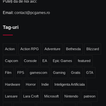
Puteți da de noi aici:
Email:
contact@pcgames.ro
Tag-uri
Action
Action RPG
Adventure
Bethesda
Blizzard
Capcom
Console
EA
Epic Games
featured
Film
FPS
gamescom
Gaming
Gratis
GTA
Hardware
Horror
Indie
Inteligenta Artificiala
Lansare
Lara Croft
Microsoft
Nintendo
patreon