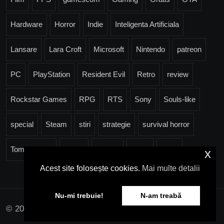
Hardware
Horror
Indie
Inteligenta Artificiala
Lansare
Lara Croft
Microsoft
Nintendo
patreon
PC
PlayStation
Resident Evil
Retro
review
Rockstar Games
RPG
RTS
Sony
Souls-like
special
Steam
stiri
strategie
survival horror
Tomb Raider
Trailer
Ubisoft
Valve
Xbox
x
Acest site folosește cookies.
Mai multe detalii
Nu-mi trebuie!
N-am treabă
© 2026 pcgames.ro