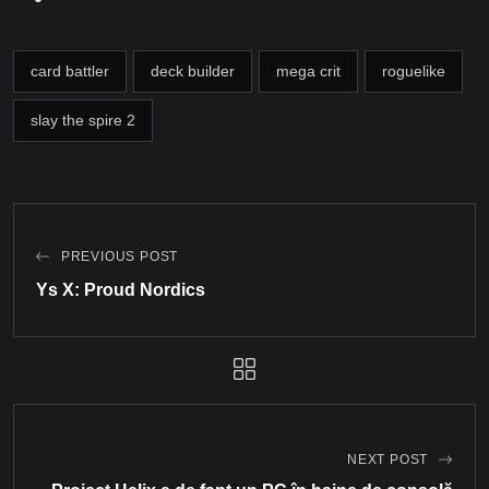
card battler
deck builder
mega crit
roguelike
slay the spire 2
PREVIOUS POST
Ys X: Proud Nordics
NEXT POST