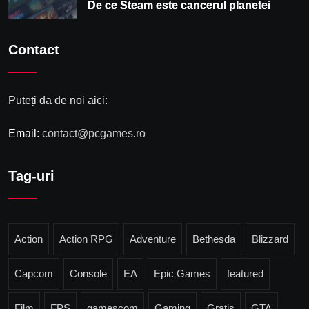
De ce Steam este cancerul planetei
Contact
Puteți da de noi aici:
Email:
contact@pcgames.ro
Tag-uri
Action
Action RPG
Adventure
Bethesda
Blizzard
Capcom
Console
EA
Epic Games
featured
Film
FPS
gamescom
Gaming
Gratis
GTA