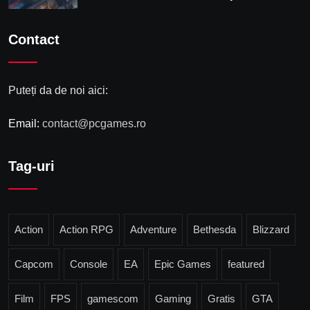
Contact
Puteți da de noi aici:
Email:
contact@pcgames.ro
Tag-uri
Action
Action RPG
Adventure
Bethesda
Blizzard
Capcom
Console
EA
Epic Games
featured
Film
FPS
gamescom
Gaming
Gratis
GTA