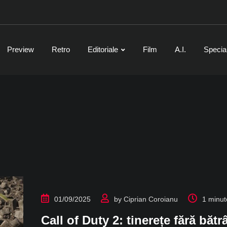
Preview
Retro
Editoriale
Film
A.I.
Specia
01/09/2025
by
Ciprian Coroianu
1 minut
Call of Duty 2: tinerețe fără bă