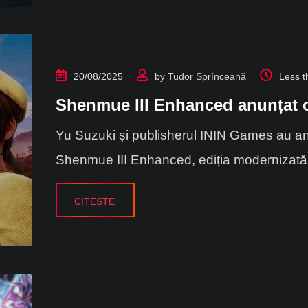
20/08/2025
by
Tudor Sprînceană
Less t
Shenmue III Enhanced anunțat o
Yu Suzuki și publisherul ININ Games au 
Shenmue III Enhanced, ediția modernizată 
CITEȘTE