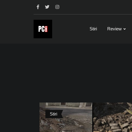
Skip
to
content
Stiri
Review
Stiri