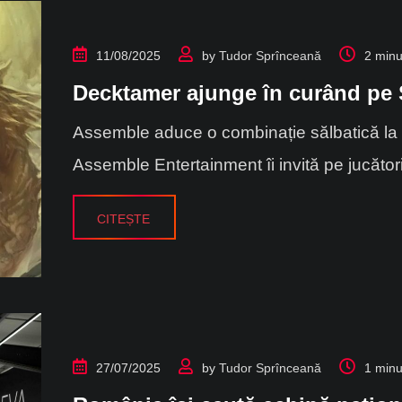
11/08/2025
by
Tudor Sprînceană
2 minu
Decktamer ajunge în curând pe
Assemble aduce o combinație sălbatică l
Assemble Entertainment îi invită pe jucător
CITEȘTE
27/07/2025
by
Tudor Sprînceană
1 minu