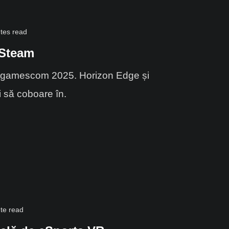
tes read
 Steam
a gamescom 2025. Horizon Edge și
i să coboare în.
te read