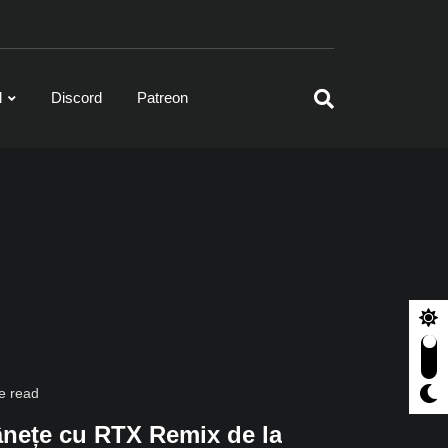
l
Discord
Patreon
e read
trânețe cu RTX Remix de la