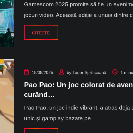
Gamescom 2025 promite să fie un evenimen
jocuri video. Această ediție a unuia dintre c
CITEȘTE
18/08/2025
by
Tudor Sprînceană
1 minu
Pao Pao: Un joc colorat de aven
curând…
Pao Pao, un joc indie vibrant, a atras deja ate
unic și gamplay bazate pe.