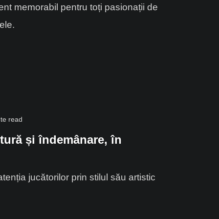
t memorabil pentru toți pasionații de
ele.
te read
tură și îndemânare, în
nția jucătorilor prin stilul său artistic