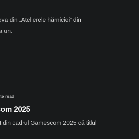
 din „Atelierele hărniciei” din
a un.
te read
com 2025
t din cadrul Gamescom 2025 că titlul