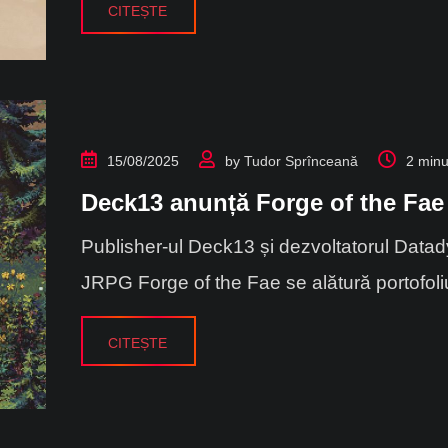
CITEȘTE
15/08/2025
by
Tudor Sprînceană
2 minu
Deck13 anunță Forge of the Fae
Publisher-ul Deck13 și dezvoltatorul Datad
JRPG Forge of the Fae se alătură portofoliul
CITEȘTE