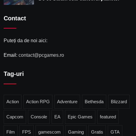
Contact
Puteți da de noi aici:
Email:
contact@pcgames.ro
Tag-uri
Action
Action RPG
Adventure
Bethesda
Blizzard
Capcom
Console
EA
Epic Games
featured
Film
FPS
gamescom
Gaming
Gratis
GTA