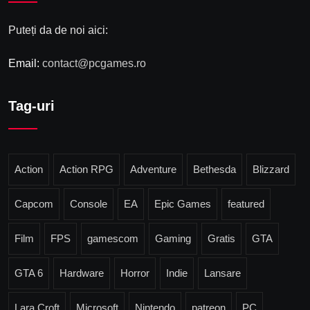
Puteți da de noi aici:
Email:
contact@pcgames.ro
Tag-uri
Action
Action RPG
Adventure
Bethesda
Blizzard
Capcom
Console
EA
Epic Games
featured
Film
FPS
gamescom
Gaming
Gratis
GTA
GTA 6
Hardware
Horror
Indie
Lansare
Lara Croft
Microsoft
Nintendo
patreon
PC