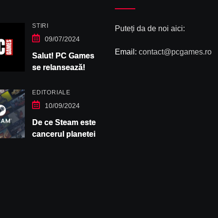
STIRI
Puteți da de noi aici:
09/07/2024
Email:
contact@pcgames.ro
Salut! PC Games
se relansează!
EDITORIALE
10/09/2024
De ce Steam este
cancerul planetei