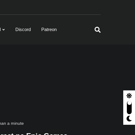
l
Discord
Patreon
han a minute