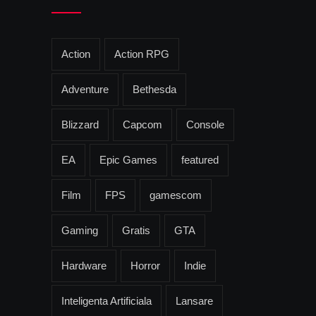
Action
Action RPG
Adventure
Bethesda
Blizzard
Capcom
Console
EA
Epic Games
featured
Film
FPS
gamescom
Gaming
Gratis
GTA
Hardware
Horror
Indie
Inteligenta Artificiala
Lansare