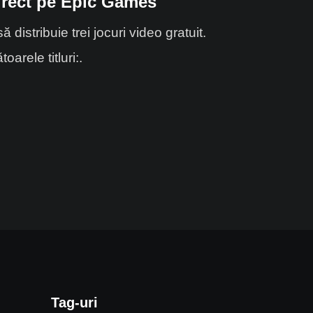
direct pe Epic Games
stribuie trei jocuri video gratuit.
arele titluri:.
Tag-uri