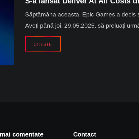
S-a lansat Deliver At All Costs 
Săptămâna aceasta, Epic Games a decis să di
Aveți până joi, 29.05.2025, să preluați următo
CITEȘTE
 mai comentate
Contact