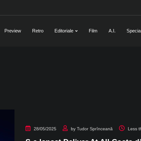
Preview
Retro
Editoriale
Film
A.I.
Specia
28/05/2025
by
Tudor Sprînceană
Less t