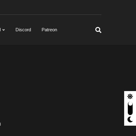
l
Discord
Patreon
d