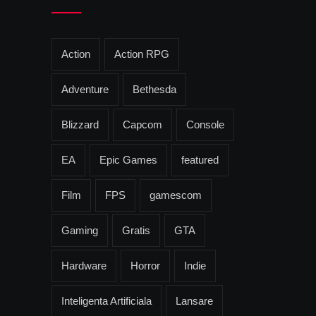
Action
Action RPG
Adventure
Bethesda
Blizzard
Capcom
Console
EA
Epic Games
featured
Film
FPS
gamescom
Gaming
Gratis
GTA
Hardware
Horror
Indie
Inteligenta Artificiala
Lansare