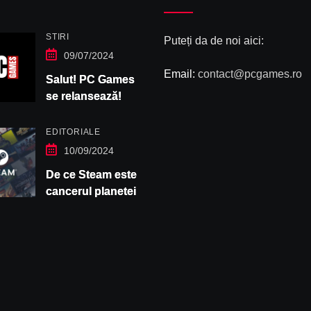
STIRI
Puteți da de noi aici:
09/07/2024
Email:
contact@pcgames.ro
Salut! PC Games
se relansează!
EDITORIALE
10/09/2024
De ce Steam este
cancerul planetei