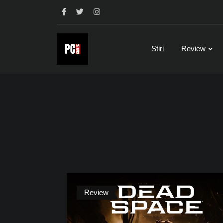
Skip
to
content
Stiri
Review
Review