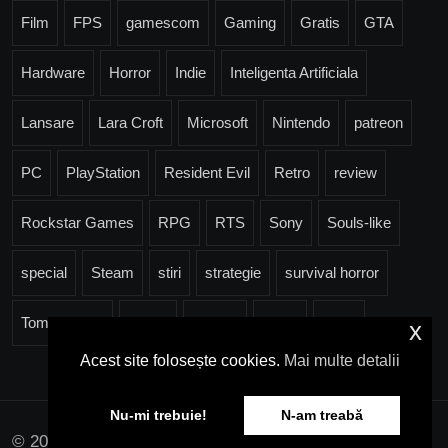
Film
FPS
gamescom
Gaming
Gratis
GTA
Hardware
Horror
Indie
Inteligenta Artificiala
Lansare
Lara Croft
Microsoft
Nintendo
patreon
PC
PlayStation
Resident Evil
Retro
review
Rockstar Games
RPG
RTS
Sony
Souls-like
special
Steam
stiri
strategie
survival horror
Tomb Raider
Trailer
Ubisoft
Valve
Xbox
x
Acest site folosește cookies.
Mai multe detalii
Nu-mi trebuie!
N-am treabă
© 2026 pcgames.ro