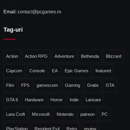
Email:
contact@pcgames.ro
Tag-uri
Action
Action RPG
Adventure
Bethesda
Blizzard
Capcom
Console
EA
Epic Games
featured
Film
FPS
gamescom
Gaming
Gratis
GTA
GTA 6
Hardware
Horror
Indie
Lansare
Lara Croft
Microsoft
Nintendo
patreon
PC
PlayStation
Resident Evil
Retro
review