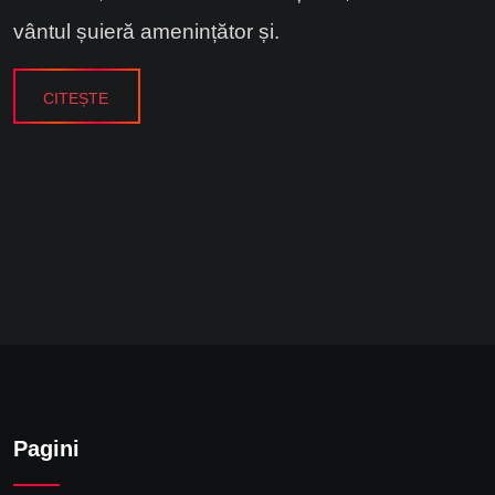
vântul șuieră amenințător și.
CITEȘTE
Pagini