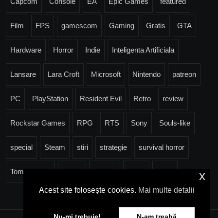
Capcom
Console
EA
Epic Games
featured
Film
FPS
gamescom
Gaming
Gratis
GTA
Hardware
Horror
Indie
Inteligenta Artificiala
Lansare
Lara Croft
Microsoft
Nintendo
patreon
PC
PlayStation
Resident Evil
Retro
review
Rockstar Games
RPG
RTS
Sony
Souls-like
special
Steam
stiri
strategie
survival horror
Tomb Raider
Trailer
Ubisoft
Valve
Xbox
x
Acest site folosește cookies.
Mai multe detalii
Nu-mi trebuie!
N-am treabă