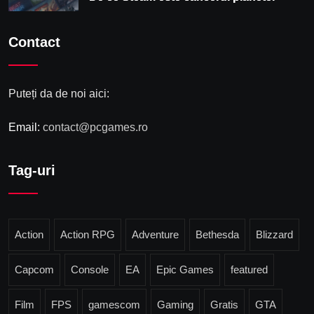
Contact
Puteți da de noi aici:
Email:
contact@pcgames.ro
Tag-uri
Action
Action RPG
Adventure
Bethesda
Blizzard
Capcom
Console
EA
Epic Games
featured
Film
FPS
gamescom
Gaming
Gratis
GTA