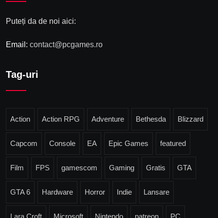
Puteți da de noi aici:
Email:
contact@pcgames.ro
Tag-uri
Action
Action RPG
Adventure
Bethesda
Blizzard
Capcom
Console
EA
Epic Games
featured
Film
FPS
gamescom
Gaming
Gratis
GTA
GTA 6
Hardware
Horror
Indie
Lansare
Lara Croft
Microsoft
Nintendo
patreon
PC