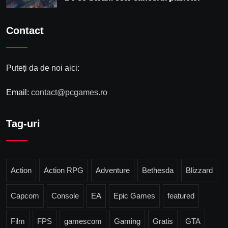
Contact
Puteți da de noi aici:
Email:
contact@pcgames.ro
Tag-uri
Action
Action RPG
Adventure
Bethesda
Blizzard
Capcom
Console
EA
Epic Games
featured
Film
FPS
gamescom
Gaming
Gratis
GTA