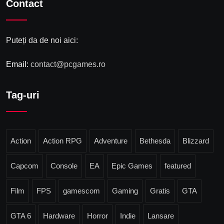
Contact
Puteți da de noi aici:
Email:
contact@pcgames.ro
Tag-uri
Action
Action RPG
Adventure
Bethesda
Blizzard
Capcom
Console
EA
Epic Games
featured
Film
FPS
gamescom
Gaming
Gratis
GTA
GTA 6
Hardware
Horror
Indie
Lansare