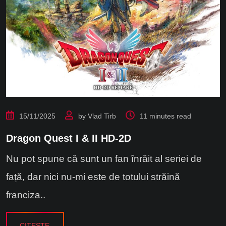
15/11/2025
by
Vlad Tirb
11 minutes read
Dragon Quest I & II HD-2D
Nu pot spune că sunt un fan înrăit al seriei de
față, dar nici nu-mi este de totului străină
franciza..
CITEȘTE