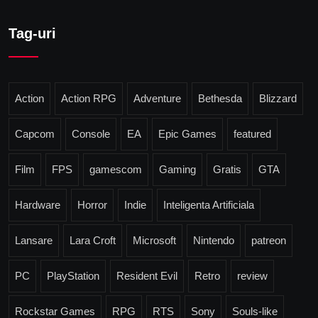
Tag-uri
Action
Action RPG
Adventure
Bethesda
Blizzard
Capcom
Console
EA
Epic Games
featured
Film
FPS
gamescom
Gaming
Gratis
GTA
Hardware
Horror
Indie
Inteligenta Artificiala
Lansare
Lara Croft
Microsoft
Nintendo
patreon
PC
PlayStation
Resident Evil
Retro
review
Rockstar Games
RPG
RTS
Sony
Souls-like