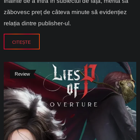
Înainte de a intra în subiectul de față, merită să
zăbovesc preț de câteva minute să evidențiez
relația dintre publisher-ul.
CITEȘTE
Review