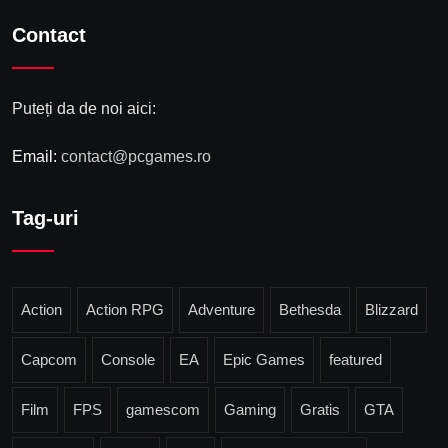
Contact
Puteți da de noi aici:
Email:
contact@pcgames.ro
Tag-uri
Action
Action RPG
Adventure
Bethesda
Blizzard
Capcom
Console
EA
Epic Games
featured
Film
FPS
gamescom
Gaming
Gratis
GTA