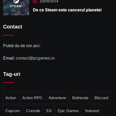
10/09/2024
De ce Steam este cancerul planetei
Contact
Puteți da de noi aici:
Email:
contact@pcgames.ro
Tag-uri
Action
Action RPG
Adventure
Bethesda
Blizzard
Capcom
Console
EA
Epic Games
featured