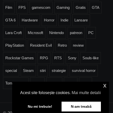
Film
FPS
gamescom
Gaming
Gratis
GTA
GTA 6
Hardware
Horror
Indie
Lansare
Lara Croft
Microsoft
Nintendo
patreon
PC
PlayStation
Resident Evil
Retro
review
Rockstar Games
RPG
RTS
Sony
Souls-like
special
Steam
stiri
strategie
survival horror
Tomb Raider
Trailer
Ubisoft
Valve
Xbox
x
Acest site folosește cookies.
Mai multe detalii
Nu-mi trebuie!
N-am treabă