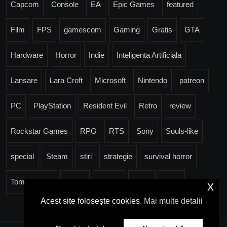
Capcom
Console
EA
Epic Games
featured
Film
FPS
gamescom
Gaming
Gratis
GTA
Hardware
Horror
Indie
Inteligenta Artificiala
Lansare
Lara Croft
Microsoft
Nintendo
patreon
PC
PlayStation
Resident Evil
Retro
review
Rockstar Games
RPG
RTS
Sony
Souls-like
special
Steam
stiri
strategie
survival horror
Tomb Raider
Trailer
Ubisoft
Valve
Xbox
x
Acest site folosește cookies.
Mai multe detalii