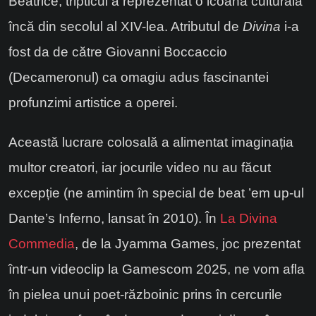
Beatrice, tripticul a reprezentat o icoană culturală
încă din secolul al XIV-lea. Atributul de
Divina
i-a
fost da de către Giovanni Boccaccio
(Decameronul) ca omagiu adus fascinantei
profunzimi artistice a operei.
Această lucrare colosală a alimentat imaginația
multor creatori, iar jocurile video nu au făcut
excepție (ne amintim în special de beat ’em up-ul
Dante’s Inferno, lansat în 2010). În
La Divina
Commedia
, de la Jyamma Games, joc prezentat
într-un videoclip la Gamescom 2025, ne vom afla
în pielea unui poet-războinic prins în cercurile