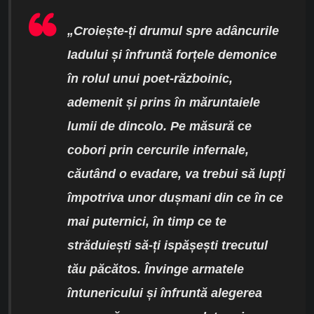
„
Croiește-ți
drumul spre adâncurile
Iadului și înfruntă forțele demonice
în rolul unui poet-războinic,
ademenit și prins în măruntaiele
lumii de dincolo. Pe măsură ce
cobori prin cercurile infernale,
căutând o evadare, va trebui să lupți
împotriva unor dușmani din ce în ce
mai puternici, în timp ce te
străduiești să-
ți
ispășești trecutul
tău păcătos. Învinge armatele
întunericului și înfruntă alegerea