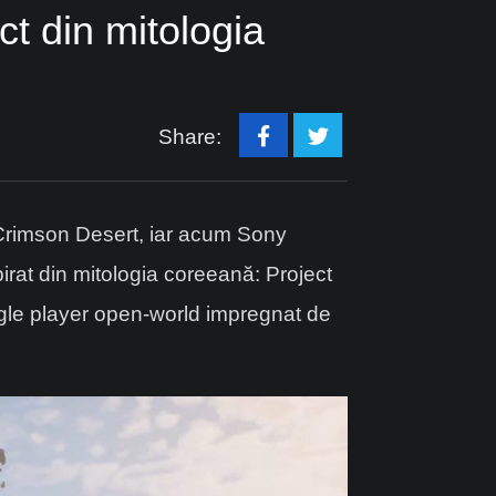
t din mitologia
Share:
au Crimson Desert, iar acum Sony
rat din mitologia coreeană: Project
gle player open-world impregnat de