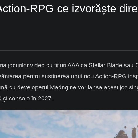
Action-RPG ce izvorăște direc
ria jocurilor video cu titluri AAA ca Stellar Blade s
uvântarea pentru susținerea unui nou Action-RPG inspi
nă cu developerul Madngine vor lansa acest joc sin
C și console în 2027.