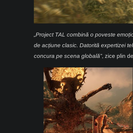
„Project TAL combină o poveste emoțio
de acțiune clasic. Datorită expertizei t
concura pe scena globală”
, zice plin