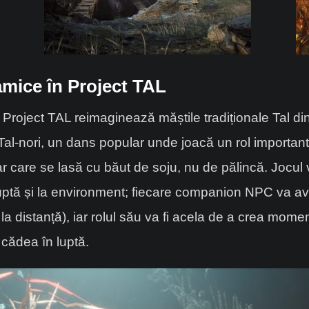
namice în Project TAL
Project TAL reimaginează măștile tradiționale Tal din
nori, un dans popular unde joacă un rol important în
r care se lasă cu băut de soju, nu de pălincă. Jocu
luptă și la environment; fiecare companion NPC va ave
 la distanță), iar rolul său va fi acela de a crea mom
cădea în luptă.