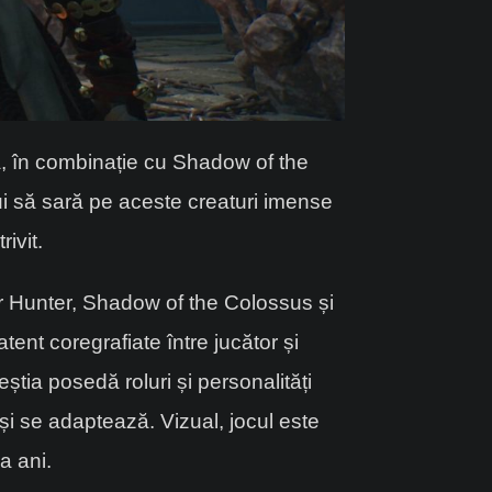
a, în combinație cu Shadow of the
bui să sară pe aceste creaturi imense
ivit.
ter Hunter, Shadow of the Colossus și
atent coregrafiate între jucător și
tia posedă roluri și personalități
i se adaptează. Vizual, jocul este
a ani.