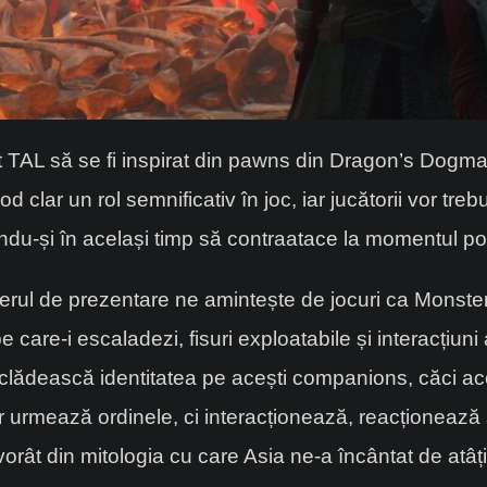
ct TAL să se fi inspirat din pawns din Dragon’s Dogm
 clar un rol semnificativ în joc, iar jucătorii vor tre
indu-și în același timp să contraatace la momentul potr
trailerul de prezentare ne amintește de jocuri ca Mons
 care-i escaladezi, fisuri exploatabile și interacțiuni 
 clădească identitatea pe acești companions, căci aceș
 urmează ordinele, ci interacționează, reacționează ș
izvorât din mitologia cu care Asia ne-a încântat de atâți